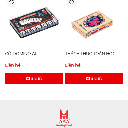
CỜ DOMINO A1
THÁCH THỨC TOÁN HỌC
X
Liên hệ
Liên hệ
L
Chi tiết
Chi tiết