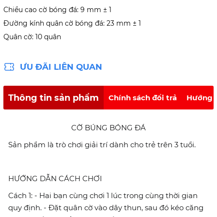
Chiều cao cờ bóng đá: 9 mm ± 1
Đường kính quân cờ bóng đá: 23 mm ± 1
Quân cờ: 10 quân
ƯU ĐÃI LIÊN QUAN
Thông tin sản phẩm
Chính sách đổi trả
Hướng 
CỜ BÚNG BÓNG ĐÁ
Sản phẩm là trò chơi giải trí dành cho trẻ trên 3 tuổi.
HƯỚNG DẪN CÁCH CHƠI
Cách 1: - Hai bạn cùng chơi 1 lúc trong cùng thời gian
quy định. - Đặt quân cờ vào dây thun, sau đó kéo căng