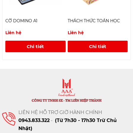
CỜ DOMINO A1
THÁCH THỨC TOÁN HỌC
X
Liên hệ
Liên hệ
L
Chi tiết
Chi tiết
LIÊN HỆ HỖ TRỢ GIỜ HÀNH CHÍNH
0943.833.322
-
(Từ 7h30 - 17h30 Trừ Chủ
Nhật)