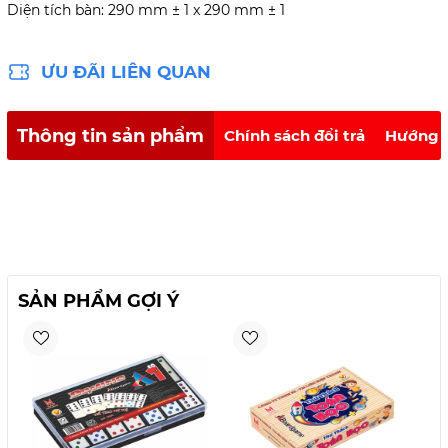
Diện tích bàn: 290 mm ± 1 x 290 mm ± 1
ƯU ĐÃI LIÊN QUAN
Thông tin sản phẩm
Chính sách đổi trả
Hướng 
SẢN PHẨM GỢI Ý