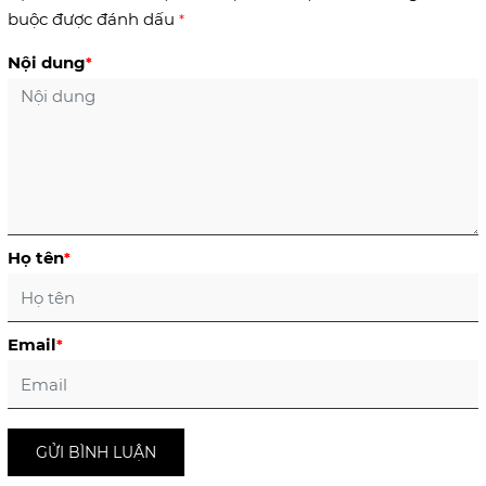
buộc được đánh dấu
*
Nội dung
*
Họ tên
*
Email
*
GỬI BÌNH LUẬN