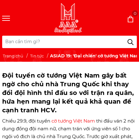
0
ASIAD 19: 'Đại chiến' cờ tướng Việt Na
Trang chủ
Tin tức
Đội tuyển cờ tướng Việt Nam gây bất
ngờ cho chủ nhà Trung Quốc khi thay
đổi đội hình thi đấu so với trận ra quân,
hứa hẹn mang lại kết quả khả quan để
cạnh tranh HCV.
Chiều 29.9, đội tuyển
cờ tướng Việt Nam
thi đấu ván 2 nội
dung đồng đội nam nữ, chạm trán với ứng viên số 1 cho
ngôi vô địch là chủ nhà Trung Quốc. Trước giờ xuất phát,