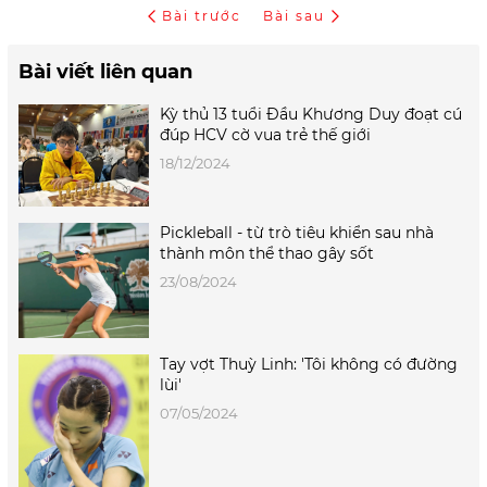
Bài trước
Bài sau
Bài viết liên quan
Kỳ thủ 13 tuổi Đầu Khương Duy đoạt cú
đúp HCV cờ vua trẻ thế giới
18/12/2024
Pickleball - từ trò tiêu khiển sau nhà
thành môn thể thao gây sốt
23/08/2024
Tay vợt Thuỳ Linh: 'Tôi không có đường
lùi'
07/05/2024