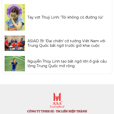
Tay vợt Thuỳ Linh: 'Tôi không có đường lùi'
ASIAD 19: 'Đại chiến' cờ tướng Việt Nam với
Trung Quốc bất ngờ trước giờ khai cuộc
Nguyễn Thùy Linh tạo bất ngờ lớn ở giải cầu
lông Trung Quốc mở rộng