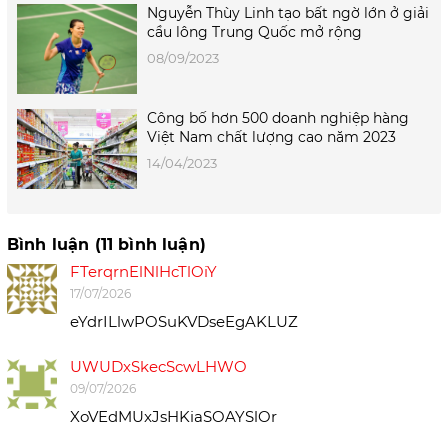
Nguyễn Thùy Linh tạo bất ngờ lớn ở giải
cầu lông Trung Quốc mở rộng
08/09/2023
Công bố hơn 500 doanh nghiệp hàng
Việt Nam chất lượng cao năm 2023
14/04/2023
Bình luận (11 bình luận)
FTerqrnElNlHcTlOiY
17/07/2026
eYdrILlwPOSuKVDseEgAKLUZ
UWUDxSkecScwLHWO
09/07/2026
XoVEdMUxJsHKiaSOAYSlOr