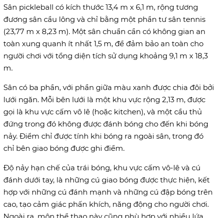
Sân pickleball có kích thước 13,4 m x 6,1 m, rộng tương
đương sân cầu lông và chỉ bằng một phần tư sân tennis
(23,77 m x 8,23 m). Một sân chuẩn cần có không gian an
toàn xung quanh ít nhất 1,5 m, để đảm bảo an toàn cho
người chơi với tổng diện tích sử dụng khoảng 9,1 m x 18,3
m.
Sân có ba phần, với phần giữa màu xanh được chia đôi bởi
lưới ngăn. Mỗi bên lưới là một khu vực rộng 2,13 m, được
gọi là khu vực cấm vô lê (hoặc kitchen), và một cầu thủ
đứng trong đó không được đánh bóng cho đến khi bóng
nảy. Điểm chỉ được tính khi bóng ra ngoài sân, trong đó
chỉ bên giao bóng được ghi điểm.
Độ nảy hạn chế của trái bóng, khu vực cấm vô-lê và cú
đánh dưới tay, là những cú giao bóng được thực hiện, kết
hợp với những cú đánh mạnh và những cú đập bóng trên
cao, tạo cảm giác phấn khích, năng động cho người chơi.
Ngoài ra, môn thể thao này cũng phù hợp với nhiều lứa