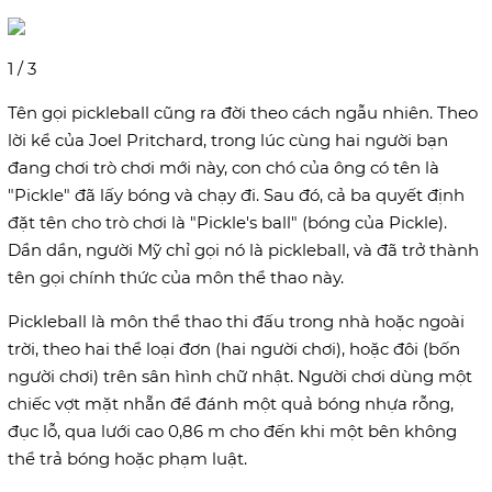
1 / 3
Tên gọi pickleball cũng ra đời theo cách ngẫu nhiên. Theo
lời kể của Joel Pritchard, trong lúc cùng hai người bạn
đang chơi trò chơi mới này, con chó của ông có tên là
"Pickle" đã lấy bóng và chạy đi. Sau đó, cả ba quyết định
đặt tên cho trò chơi là "Pickle's ball" (bóng của Pickle).
Dần dần, người Mỹ chỉ gọi nó là pickleball, và đã trở thành
tên gọi chính thức của môn thể thao này.
Pickleball là môn thể thao thi đấu trong nhà hoặc ngoài
trời, theo hai thể loại đơn (hai người chơi), hoặc đôi (bốn
người chơi) trên sân hình chữ nhật. Người chơi dùng một
chiếc vợt mặt nhẵn để đánh một quả bóng nhựa rỗng,
đục lỗ, qua lưới cao 0,86 m cho đến khi một bên không
thể trả bóng hoặc phạm luật.