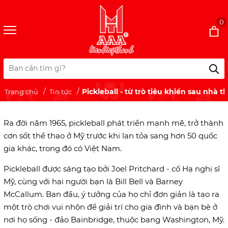
0
Pickleball - từ trò tiêu khiển sau nhà 
Trang chủ
Tin tức
Ra đời năm 1965, pickleball phát triển mạnh mẽ, trở thành
cơn sốt thể thao ở Mỹ trước khi lan tỏa sang hơn 50 quốc
gia khác, trong đó có Việt Nam.
Pickleball được sáng tạo bởi Joel Pritchard - cố Hạ nghị sĩ
Mỹ, cùng với hai người bạn là Bill Bell và Barney
McCallum. Ban đầu, ý tưởng của họ chỉ đơn giản là tạo ra
một trò chơi vui nhộn để giải trí cho gia đình và bạn bè ở
nơi họ sống - đảo Bainbridge, thuộc bang Washington, Mỹ.