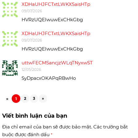
XDHaUHJFCTxtLWKXSaisHTp
09/07/2026
HVRzUQEIwuwExCHkGbg
XDHaUHJFCTxtLWKXSaisHTp
09/07/2026
HVRzUQEIwuwExCHkGbg
uttwFECMSancjzWLqTNyxwST
12/05/2026
SyDpacxOKAPqRBwHo
2
3
»
«
1
Viết bình luận của bạn
Địa chỉ email của bạn sẽ được bảo mật. Các trường bắt
buộc được đánh dấu
*