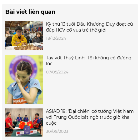
Bài viết liên quan
Kỳ thủ 13 tuổi Đầu Khương Duy đoạt cú
đúp HCV cờ vua trẻ thế giới
18/12/2024
Tay vợt Thuỳ Linh: 'Tôi không có đường
lùi'
07/05/2024
ASIAD 19: 'Đại chiến' cờ tướng Việt Nam
với Trung Quốc bất ngờ trước giờ khai
cuộc
30/09/2023