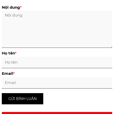
Nội dung
*
Họ tên
*
Email
*
GỬI BÌNH LUẬN